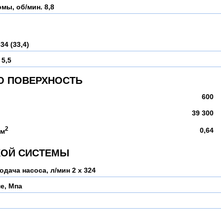
рмы, об/мин.
8,8
34 (33,4)
 5,5
Ю ПОВЕРХНОСТЬ
600
39 300
2
0,64
см
КОЙ СИСТЕМЫ
одача насоса, л/мин
2 х 324
е, Мпа