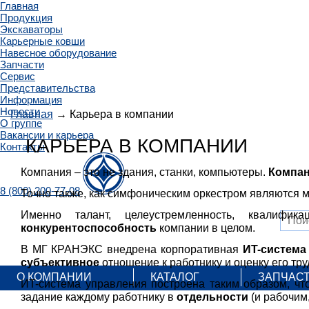
Главная
Продукция
Экскаваторы
Карьерные ковши
Навесное оборудование
Запчасти
Сервис
Представительства
Информация
Новости
Главная
→ Карьера в компании
О группе
Вакансии и карьера
КАРЬЕРА В КОМПАНИИ
Контакты
Компания – это не здания, станки, компьютеры.
Компан
8 (800) 200-77-08
Точно также, как симфоническим оркестром являются м
Именно талант, целеустремленность, квалифик
конкурентоспособность
компании в целом.
В МГ КРАНЭКС внедрена корпоративная
ИT-система
субъективное
отношение к работнику и оценку его тру
О КОМПАНИИ
КАТАЛОГ
ЗАПЧАС
ИT-система управления построена таким образом, ч
задание каждому работнику в
отдельности
(и рабочим