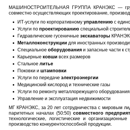
МАШИНОСТРОИТЕЛЬНАЯ ГРУППА КРАНЭКС — группа 
совместно осуществляющих проектирование, произво
ИТ-услуги по корпоративному
управлению
с едино
Услуги по
проектированию
специальной строитель
Гидравлические гусеничные
экскаваторы
КРАНЭКС
Металлоконструкции
для иностранных производи
Специальное
оборудования
и запасные части к с
Карьерные
ковши
всех размеров
Стальное
литье
Поковки и
штамповки
Услуги по передаче
электроэнергии
Медицинский кислород и технические газы
Услуги по ремонту металлорежущего оборудования
Управление и эксплуатация недвижимости
МГ КРАНЭКС, за 20 лет сотрудничества с мировым ли
паритетных началах (50:50)
совместного предприя
технологические, логистические и организационны
производство конкурентоспособной продукции.