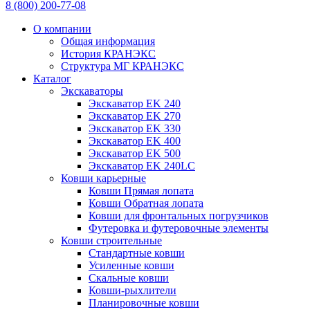
8 (800) 200-77-08
О компании
Общая информация
История КРАНЭКС
Структура МГ КРАНЭКС
Каталог
Экскаваторы
Экскаватор EK 240
Экскаватор EK 270
Экскаватор EK 330
Экскаватор EK 400
Экскаватор EK 500
Экскаватор EK 240LC
Ковши карьерные
Ковши Прямая лопата
Ковши Обратная лопата
Ковши для фронтальных погрузчиков
Футеровка и футеровочные элементы
Ковши строительные
Стандартные ковши
Усиленные ковши
Скальные ковши
Ковши-рыхлители
Планировочные ковши