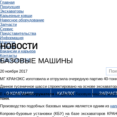
Главная
Продукция
Экскаваторы
Карьерные ковши
Навесное оборудование
Запчасти
Сервис
Представительства
Информация
Новости
НОВОСТИ
О группе
Вакансии и карьера
Контакты
БАЗОВЫЕ МАШИНЫ
8 (800) 200-77-08
20 ноября 2017
МГ КРАНЭКС изготовила и отгрузила очередную партию 40-тон
Данное гусеничное шасси спроектировано на основе экскавато
О КОМПАНИИ
КАТАЛОГ
ЗАПЧАС
В качестве
сваепогружателя
на данную базовую машину могут
тонн
.
Производство подобных базовых машин является одним из
нап
Копрово-буровые установки (КБУ) на базе экскаваторов КРА