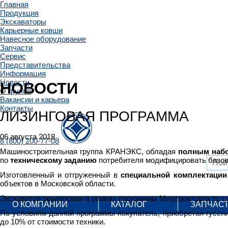
Главная
Продукция
Экскаваторы
Карьерные ковши
Навесное оборудование
Запчасти
Сервис
Представительства
Информация
Новости
НОВОСТИ
О группе
Вакансии и карьера
Контакты
ЛИЗИНГОВАЯ ПРОГРАММА
06 августа 2018
8 (800) 200-77-08
Машиностроительная группа КРАНЭКС, обладая
полным
наб
по
техническому
заданию
потребителя модифицировать базову
Изготовленный и отгруженный в
специальной
комплектации
объектов в Московской области.
Экскаватор реализован в рамках программы Минпромторга по с
О КОМПАНИИ
КАТАЛОГ
ЗАПЧАС
По условиям данной программы покупатель, приобретая гусен
до 10% от стоимости техники.