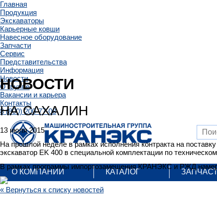
Главная
Продукция
Экскаваторы
Карьерные ковши
Навесное оборудование
Запчасти
Сервис
Представительства
Информация
Новости
НОВОСТИ
О группе
Вакансии и карьера
Контакты
НА САХАЛИН
8 (800) 200-77-08
13 июля 2015
На прошлой неделе в рамках исполнения контракта на поставк
экскаватор EK 400 в специальной комплектации по техническом
В рамках программы импортозамещения КРАНЭКС и РЖД намер
О КОМПАНИИ
КАТАЛОГ
ЗАПЧАС
« Вернуться к списку новостей